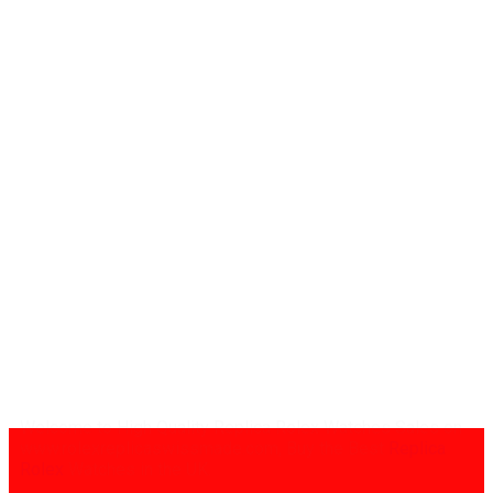
Welcome to High Quality Replica Rolex Watches Sales on
www.rolexreplicaswissmade.com, Buy the Best
Replica
Rolex
Watches in the UK.