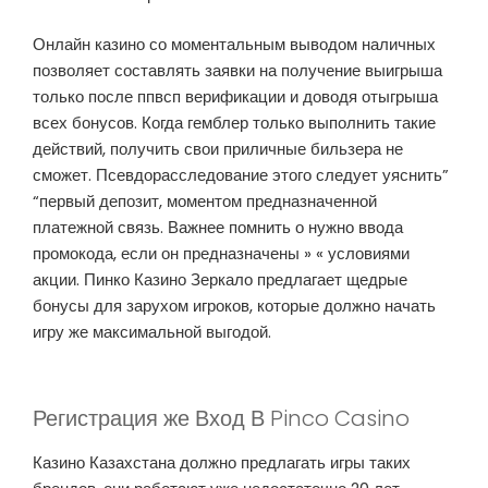
Онлайн казино со моментальным выводом наличных
позволяет составлять заявки на получение выигрыша
только после ппвсп верификации и доводя отыгрыша
всех бонусов. Когда гемблер только выполнить такие
действий, получить свои приличные бильзера не
сможет. Псевдорасследование этого следует уяснить”
“первый депозит, моментом предназначенной
платежной связь. Важнее помнить о нужно ввода
промокода, если он предназначены » « условиями
акции. Пинко Казино Зеркало предлагает щедрые
бонусы для зарухом игроков, которые должно начать
игру же максимальной выгодой.
Регистрация же Вход В Pinco Casino
Казино Казахстана должно предлагать игры таких