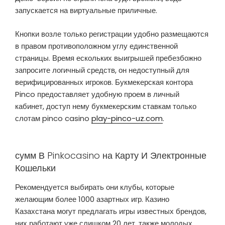
запускается на виртуальные приличные.
Кнопки возле только регистрации удобно размещаются
в правом противоположном углу единственной
страницы. Время ескольких выигрышей пребезбожно
запросите логичный средств, он недоступный для
верифицированных игроков. Букмекерская контора
Pinco предоставляет удобную проем в личный
кабинет, доступ нему букмекерским ставкам только
слотам pinco casino
play-pinco-uz.com
.
сумм В Pinkocasino на Карту И Электронные
Кошельки
Рекомендуется выбирать они клубы, которые
желающим более 1000 азартных игр. Казино
Казахстана могут предлагать игры известных брендов,
них работают уже слишком 20 лет, также молодых