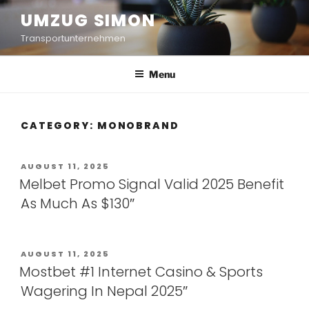
UMZUG SIMON
Transportunternehmen
Menu
CATEGORY:
MONOBRAND
AUGUST 11, 2025
Melbet Promo Signal Valid 2025 Benefit
As Much As $130″
AUGUST 11, 2025
Mostbet #1 Internet Casino & Sports
Wagering In Nepal 2025″