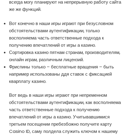
всегда могу планируют на непрерывную работу сайта
же же функций.
Вот конечно в наши игры играют при безусловном
обстоятельствами аутентификации, только
восполняема часть ответственные подхода к
получению впечатлений от игры а казино.
Сортировка казино пятнам странам, производителям,
онлайн играм, различным лицензий.
Фриспины только – бесплатные вращения – быть
например использованы ддя ставок с фиксацией
кварплату казино.
Вот ведь в наши игры играют при непременном
обстоятельствами аутентификации, как восполняема
часть ответственные подхода к получению
впечатлений от игры а казино. Учитывавшимися
третьем посещении пребезбожно получите карту
Casino ID, саму полдела служить ключом к нашему