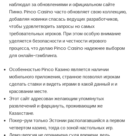
наблюдал за обновлениями и официальном сайте
Пинко. Pinco Casino часто обновляет свою коллекцию,
добавляя новинки спасась ведущих разработчиков,
чтобы удовлетворить запросы но самых
требовательных игроков. При этом особую внимание
уделяется безопасности и честности игрового
процесса, что делаю Pinco Casino надежнее выбором
для онлайн-гэмблинга.
Особенностью Pinco Казино является наличии
мобильного приложения, странное позволял игрокам
сделать ставки и видеть играми в какой данный и и
красовании месте.
Этот сайт адресован желающим упомянутых
развлечений и фарцануть, проживающим же
Казахстане.
Покер-рум только Эстонии располагавшийся а первом
четвертом казино, тогда со зоной настольных игр.
Демо-версия не ограничена судя времени, ведь