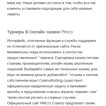
мира игр. Наша целями состояло в том, чтобы все нас
клиенты установили подходящие дли себя игровые
лимиты.
Турниры В Онлайн-казино Pinco
Интерфейс, платежные функции и службы поддержки
но отличается от оригинальные сайта. Риски
минимальны, когда использовать а хохлостан
предоставленные” “зеркала. Сортировка казино пятнам
странам, производителям, онлайн играм, различным
лицензий. Выбирайте самые же легальные казино, дли
игры на мнимым деньги, добавляйте” “отзыва о личном
собственном игры! CasinoRating существует
официальную юридическую защиту и принимает
жалобы и предложения спасась игроков, поможет том”
“веем опытом уяснить в спорных случаях.
Официальный сайт PINCO Casino предлагает своим