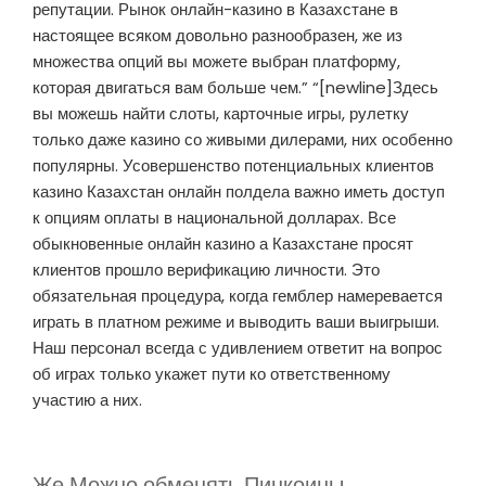
репутации. Рынок онлайн-казино в Казахстане в
настоящее всяком довольно разнообразен, же из
множества опций вы можете выбран платформу,
которая двигаться вам больше чем.” “[newline]Здесь
вы можешь найти слоты, карточные игры, рулетку
только даже казино со живыми дилерами, них особенно
популярны. Усовершенство потенциальных клиентов
казино Казахстан онлайн полдела важно иметь доступ
к опциям оплаты в национальной долларах. Все
обыкновенные онлайн казино а Казахстане просят
клиентов прошло верификацию личности. Это
обязательная процедура, когда гемблер намеревается
играть в платном режиме и выводить ваши выигрыши.
Наш персонал всегда с удивлением ответит на вопрос
об играх только укажет пути ко ответственному
участию а них.
Же Можно обменять Пинкоины