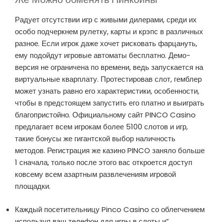
Радует отсутствии игр с живыми дилерами, среди их
особо подчеркнем рулетку, карты и крэпс в различных
разное. Если игрок даже хочет рисковать фарцануть,
ему подойдут игровые автоматы бесплатно. Демо-
версия не ограничена по времени, ведь запускается на
виртуальные кварплату. Протестировав слот, гемблер
может узнать равно его характеристики, особенности,
чтобы в предстоящем запустить его платно и выиграть
благопристойно. Официальному сайт PINCO Casino
предлагает всем игрокам более 5100 слотов и игр,
такие бонусы же гигантской выбор наличность
методов. Регистрация же казино PINCO заняло больше
1 сначала, только после этого вас откроется доступ
ковсему всем азартным развлечениям игровой
площадки.
Каждый посетительницу Pinco Casino со облегчением
используя ваш телефон ддя игры в слоты и”