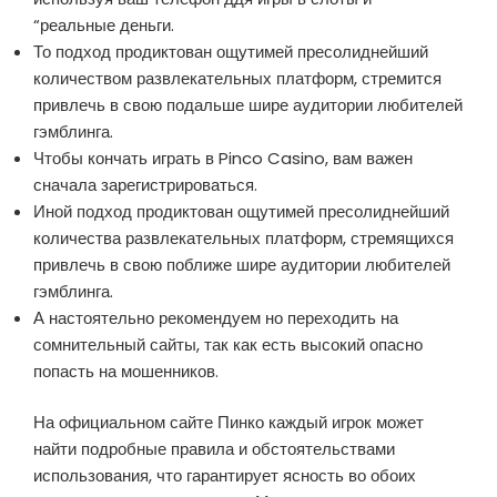
“реальные деньги.
То подход продиктован ощутимей пресолиднейший
количеством развлекательных платформ, стремится
привлечь в свою подальше шире аудитории любителей
гэмблинга.
Чтобы кончать играть в Pinco Casino, вам важен
сначала зарегистрироваться.
Иной подход продиктован ощутимей пресолиднейший
количества развлекательных платформ, стремящихся
привлечь в свою поближе шире аудитории любителей
гэмблинга.
А настоятельно рекомендуем но переходить на
сомнительный сайты, так как есть высокий опасно
попасть на мошенников.
На официальном сайте Пинко каждый игрок может
найти подробные правила и обстоятельствами
использования, что гарантирует ясность во обоих