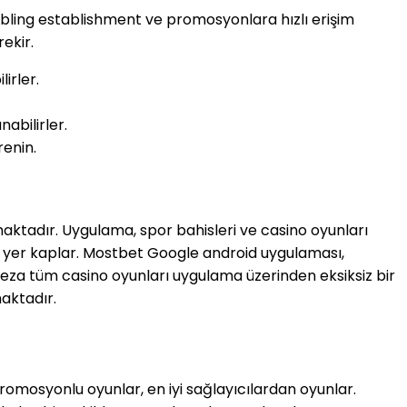
ambling establishment ve promosyonlara hızlı erişim
ekir.
lirler.
abilirler.
renin.
aktadır. Uygulama, spor bahisleri ve casino oyunları
 az yer kaplar. Mostbet Google android uygulaması,
ieza tüm casino oyunları uygulama üzerinden eksiksiz bir
maktadır.
romosyonlu oyunlar, en iyi sağlayıcılardan oyunlar.