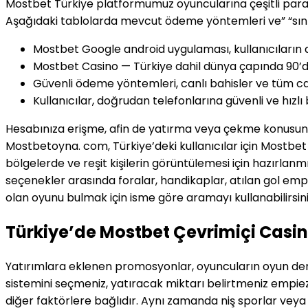
Mostbet Türkiye platformumuz oyuncularına çeşitli para 
Aşağıdaki tablolarda mevcut ödeme yöntemleri ve” “sınırl
Mostbet Google android uygulaması, kullanıcıların d
Mostbet Casino — Türkiye dahil dünya çapında 90’d
Güvenli ödeme yöntemleri, canlı bahisler ve tüm casi
Kullanıcılar, doğrudan telefonlarına güvenli ve hızlı
Hesabınıza erişme, afin de yatırma veya çekme konusunda 
Mostbetoyna. com, Türkiye’deki kullanıcılar için Mostbet s
bölgelerde ve reşit kişilerin görüntülemesi için hazırlan
seçenekler arasında foralar, handikaplar, atılan gol empi
olan oyunu bulmak için isme göre aramayı kullanabilirsini
Türkiye’de Mostbet Çevrimiçi Casi
Yatırımlara eklenen promosyonlar, oyuncuların oyun den
sistemini seçmeniz, yatıracak miktarı belirtmeniz empie
diğer faktörlere bağlıdır. Aynı zamanda niş sporlar veya