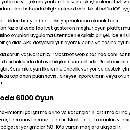
yatırma ve çekme yöntemleri sunarak işlemlerini hızlı ve
amaları hakkında bilgi verilmektedir. Mostbet’in iOS uygul
iledikleri her yerden bahis yapmalarına olanak tanır.
an fazla ülkede faaliyet gösteren meşhur oyun platformu
no oyunları uygulama üzerinden eksiksiz bir şekilde erişile
 bir şekilde APK dosyasını yükleyerek bahis ve casino oyunla
sorun yaşıyorsanız,” “Mostbet web sitesinde canlı sohbet 
itesi hakkında detaylı bilgiler sunmaktadır. Bu sitenin içe
mıştır. Sorumlu oyun ilkelerine öncelik veriyor ve destek i
eza toplanan puan sayısı, bireysel sporcuların veya oyun bö
z.
noda 6000 Oyun
eyimlerini geliştirmelerine ve kazançlarını artırmaların
za işlemi onaylamanız gerekir. Mostbet’teki oranlar, yarı
 bölgesel yarışmalar %8-10’a varan marjlara ulaşabilir.