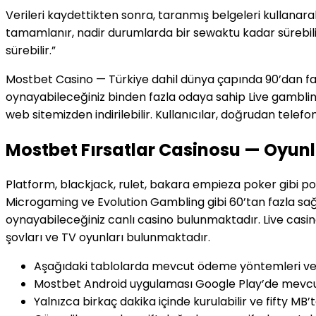
Verileri kaydettikten sonra, taranmış belgeleri kullanara
tamamlanır, nadir durumlarda bir sewaktu kadar sürebili
sürebilir.”
Mostbet Casino — Türkiye dahil dünya çapında 90’dan fa
oynayabileceğiniz binden fazla odaya sahip Live gambli
web sitemizden indirilebilir. Kullanıcılar, doğrudan telefo
Mostbet Fırsatlar Casinosu — Oyunl
Platform, blackjack, rulet, bakara empieza poker gibi p
Microgaming ve Evolution Gambling gibi 60’tan fazla sağ
oynayabileceğiniz canlı casino bulunmaktadır. Live casin
şovları ve TV oyunları bulunmaktadır.
Aşağıdaki tablolarda mevcut ödeme yöntemleri ve” “
Mostbet Android uygulaması Google Play’de mevcut d
Yalnızca birkaç dakika içinde kurulabilir ve fifty MB’