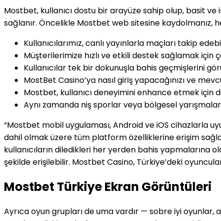
Mostbet, kullanıcı dostu bir arayüze sahip olup, basit ve
sağlanır. Öncelikle Mostbet web sitesine kaydolmanız, h
Kullanıcılarımız, canlı yayınlarla maçları takip edebili
Müşterilerimize hızlı ve etkili destek sağlamak için ç
Kullanıcılar tek bir dokunuşla bahis geçmişlerini gör
MostBet Casino’ya nasıl giriş yapacağınızı ve mevcu
Mostbet, kullanıcı deneyimini enhance etmek için d
Aynı zamanda niş sporlar veya bölgesel yarışmalar 
“Mostbet mobil uygulaması, Android ve iOS cihazlarla uy
dahil olmak üzere tüm platform özelliklerine erişim sağl
kullanıcıların diledikleri her yerden bahis yapmalarına 
şekilde erişilebilir. Mostbet Casino, Türkiye’deki oyuncu
Mostbet Türkiye Ekran Görüntüleri
Ayrıca oyun grupları de uma vardır — sobre iyi oyunlar, a