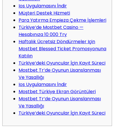
Ios Uygulamasını İndir
Müşteri Destek Hizmeti
Para Yatırma Empieza Çekme İşlemleri
Türkiye’de Mostbet Casino —
Hesabınıza 10 000 Try
Haftalık Ücretsiz Döndürmeler Için
Mostbet Blessed Ticket Promosyonuna
Katılın
Türkiye’deki Oyuncular İçin Kayıt Süreci
Mostbet Tr’de Oyunun Lisanslanması
Ve Yasallığı
Ios Uygulamasını İndir
Mostbet Türkiye Ekran Görüntüleri
Mostbet Tr’de Oyunun Lisanslanması
Ve Yasallığı
Türkiye’deki Oyuncular İçin Kayıt Süreci