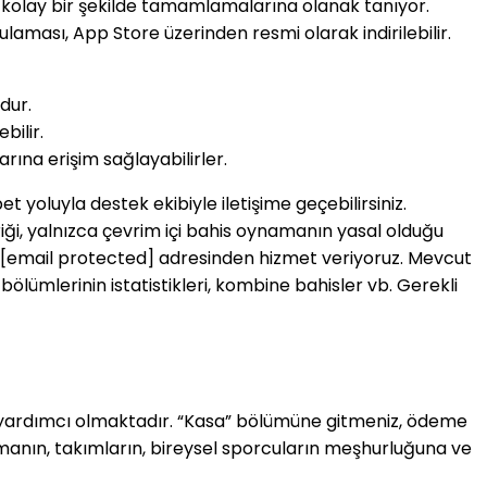
 kolay bir şekilde tamamlamalarına olanak tanıyor.
aması, App Store üzerinden resmi olarak indirilebilir.
dur.
bilir.
rına erişim sağlayabilirler.
yoluyla destek ekibiyle iletişime geçebilirsiniz.
riği, yalnızca çevrim içi bahis oynamanın yasal olduğu
çin [email protected] adresinden hizmet veriyoruz. Mevcut
lümlerinin istatistikleri, kombine bahisler vb. Gerekli
a yardımcı olmaktadır. “Kasa” bölümüne gitmeniz, ödeme
şmanın, takımların, bireysel sporcuların meşhurluğuna ve