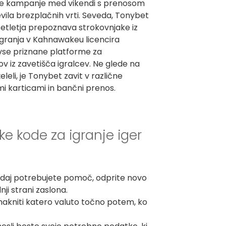
čne kampanje med vikendi s prenosom
evila brezplačnih vrti. Seveda, Tonybet
setletja prepoznava strokovnjake iz
igranja v Kahnawakeu licencira
vse priznane platforme za
v iz zavetišča igralcev. Ne glede na
 želeli, je Tonybet zavit v različne
imi karticami in bančni prenos.
ke kode za igranje iger
aj potrebujete pomoč, odprite novo
ji strani zaslona.
akniti katero valuto točno potem, ko