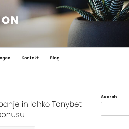
MON
ungen
Kontakt
Blog
Search
anje in lahko Tonybet
 bonusu