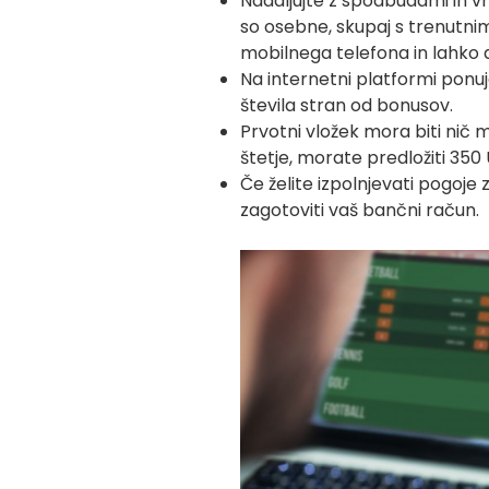
Nadaljujte z spodbudami in v
so osebne, skupaj s trenutni
mobilnega telefona in lahko d
Na internetni platformi ponuja
števila stran od bonusov.
Prvotni vložek mora biti nič 
štetje, morate predložiti 350
Če želite izpolnjevati pogoje
zagotoviti vaš bančni račun.