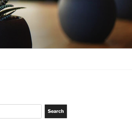
Search