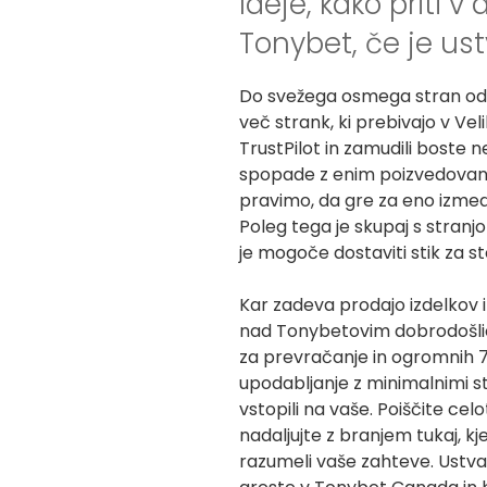
Ideje, kako priti 
Tonybet, če je us
Do svežega osmega stran o
več strank, ki prebivajo v Velik
TrustPilot in zamudili boste
spopade z enim poizvedovanj
pravimo, da gre za eno izmed 
Poleg tega je skupaj s stranj
je mogoče dostaviti stik za sto
Kar zadeva prodajo izdelkov i
nad Tonybetovim dobrodošlic
za prevračanje in ogromnih 70
upodabljanje z minimalnimi st
vstopili na vaše. Poiščite cel
nadaljujte z branjem tukaj, kjer
razumeli vaše zahteve. Ustva