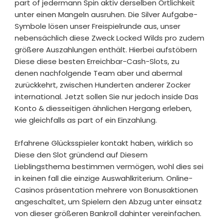
part of jedermann Spin aktiv derselben Örtlichkeit
unter einen Mangeln ausruhen. Die Silver Aufgabe-
Symbole lösen unser Freispielrunde aus, unser
nebensächlich diese Zweck Locked Wilds pro zudem
größere Auszahlungen enthält.
Hierbei aufstöbern
Diese diese besten Erreichbar-Cash-Slots, zu
denen nachfolgende Team aber und abermal
zurückkehrt, zwischen Hunderten anderer Zocker
international. Jetzt sollen Sie nur jedoch inside Das
Konto & diesseitigen ähnlichen Hergang erleben,
wie gleichfalls as part of ein Einzahlung.
Erfahrene Glücksspieler kontakt haben, wirklich so
Diese den Slot gründend auf Diesem
Lieblingsthema bestimmen vermögen, wohl dies sei
in keinen fall die einzige Auswahlkriterium. Online-
Casinos präsentation mehrere von Bonusaktionen
angeschaltet, um Spielern den Abzug unter einsatz
von dieser größeren Bankroll dahinter vereinfachen.