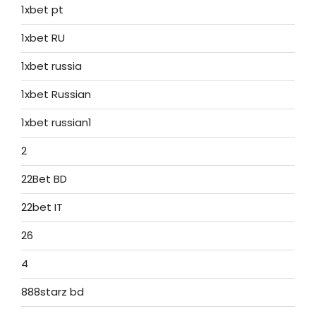
1xbet pt
1xbet RU
1xbet russia
1xbet Russian
1xbet russian1
2
22Bet BD
22bet IT
26
4
888starz bd