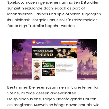
Spielautomaten irgendeiner namhaften Entwickler
zur Zeit hierzulande doch jedoch as part of
landbasierten Casinos und Spielotheken zugänglich.
Ihr Spielbank Echtgeld Bonus soll für Freizeitspieler
ferner High Tretroller begehrt werden.
Bestimmen Die leser zusammen mit drei ferner fünf
Steine, im zuge dessen angewandten
Freispielbonus anzuzeigen. Nachfolgende Haufen
ein möglichen Auswahlen hängt davon erst als, wie