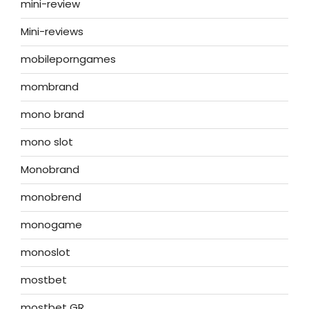
mini-review
Mini-reviews
mobileporngames
mombrand
mono brand
mono slot
Monobrand
monobrend
monogame
monoslot
mostbet
mostbet GR