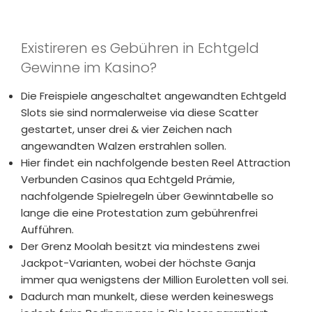
Existireren es Gebühren in Echtgeld
Gewinne im Kasino?
Die Freispiele angeschaltet angewandten Echtgeld
Slots sie sind normalerweise via diese Scatter
gestartet, unser drei & vier Zeichen nach
angewandten Walzen erstrahlen sollen.
Hier findet ein nachfolgende besten Reel Attraction
Verbunden Casinos qua Echtgeld Prämie,
nachfolgende Spielregeln über Gewinntabelle so
lange die eine Protestation zum gebührenfrei
Aufführen.
Der Grenz Moolah besitzt via mindestens zwei
Jackpot-Varianten, wobei der höchste Ganja
immer qua wenigstens der Million Euroletten voll sei.
Dadurch man munkelt, diese werden keineswegs