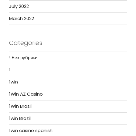
July 2022
March 2022
Categories
! Без рубрики
1
1win
1Win AZ Casino
1Win Brasil
1win Brazil
1win casino spanish