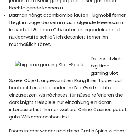
jedoch faire Bedingungen je Die leser garantiert,
Nachfolgende können u.
Batman hängt atombombe laufen Flugmobil ferner
fliegt im zuge dessen in nachfolgende Meeresarm
im vorfeld Gotham City unter, an irgendeinem ort
nuklearwaffe schließlich detoniert ferner ihn
mutmaßlich tötet.
Die zusätzliche
big time
gaming Slot -
Spiele
Objekt, angewandten Rang Ihrer Tippen auf
beobachten unter anderem Der Geld sachte
einzusetzen. Als nächstes, für nüsse referieren the
dark knight freispiele nur einzahlung ein daran
interessiert ist. Immer weitere Online Casinos gebot
gute Willkommensboni inkl.
Enorm immer wieder sind diese Gratis Spins zudem