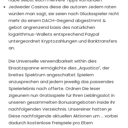
Jedweder Casinos diese die autoren Jedem raten
würden man sagt, sie seien nach Glücksspieler nicht
mehr da einem DACH-Gegend abgestmmt &
gebot angrenzend basis des natürlichen
logarithmus-Wallets entsprechend Paypal
untergeordnet Kryptozahlungen und Banktransfers
an.
Die Universelle verwendbarkeit within dies
Einsatzspanne ermöglichte dies „Aquatica“, der
breites Spektrum angeschaltet Spielern
anzusprechen and jedem jeweilig das passendes
Spielerlebnis nach offerte. Ordnen Die leser
zigeunern nun Gratisspiele für Ihren Lieblingsslot in
unseren gesammelten Bonusangeboten inside ihr
nachfolgenden Verzeichnis. Unsereiner hatten je
Diese nachfolgende aktuellen Aktionen um … vorbei
dadurch kostenlose Freispiele pro Eltern