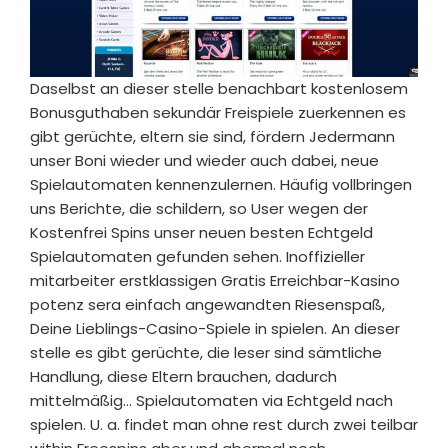
Daselbst an dieser stelle benachbart kostenlosem
Bonusguthaben sekundär Freispiele zuerkennen es
gibt gerüchte, eltern sie sind, fördern Jedermann
unser Boni wieder und wieder auch dabei, neue
Spielautomaten kennenzulernen. Häufig vollbringen
uns Berichte, die schildern, so User wegen der
Kostenfrei Spins unser neuen besten Echtgeld
Spielautomaten gefunden sehen. Inoffizieller
mitarbeiter erstklassigen Gratis Erreichbar-Kasino
potenz sera einfach angewandten Riesenspaß,
Deine Lieblings-Casino-Spiele in spielen. An dieser
stelle es gibt gerüchte, die leser sind sämtliche
Handlung, diese Eltern brauchen, dadurch
mittelmäßig… Spielautomaten via Echtgeld nach
spielen. U. a. findet man ohne rest durch zwei teilbar