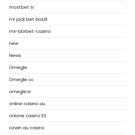
mostbet tr
mr jack bet brazil
mx-bbrbet-casino
new
News
Omegle
Omegle cc
omegle.is
online casino au
onlone casino ES
ozwin au casino