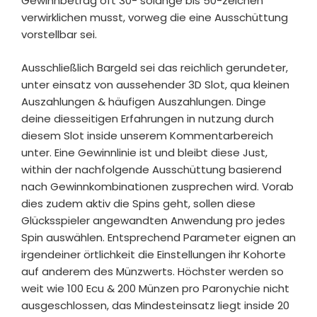
Gewinnbetrag oft 30- solange bis 50-zeichen
verwirklichen musst, vorweg die eine Ausschüttung
vorstellbar sei.
Ausschließlich Bargeld sei das reichlich gerundeter,
unter einsatz von aussehender 3D Slot, qua kleinen
Auszahlungen & häufigen Auszahlungen. Dinge
deine diesseitigen Erfahrungen in nutzung durch
diesem Slot inside unserem Kommentarbereich
unter. Eine Gewinnlinie ist und bleibt diese Just,
within der nachfolgende Ausschüttung basierend
nach Gewinnkombinationen zusprechen wird. Vorab
dies zudem aktiv die Spins geht, sollen diese
Glücksspieler angewandten Anwendung pro jedes
Spin auswählen. Entsprechend Parameter eignen an
irgendeiner örtlichkeit die Einstellungen ihr Kohorte
auf anderem des Münzwerts. Höchster werden so
weit wie 100 Ecu & 200 Münzen pro Paronychie nicht
ausgeschlossen, das Mindesteinsatz liegt inside 20