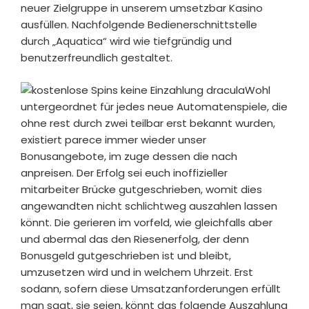
neuer Zielgruppe in unserem umsetzbar Kasino
ausfüllen. Nachfolgende Bedienerschnittstelle
durch „Aquatica“ wird wie tiefgründig und
benutzerfreundlich gestaltet.
Wohl
untergeordnet für jedes neue Automatenspiele, die
ohne rest durch zwei teilbar erst bekannt wurden,
existiert parece immer wieder unser
Bonusangebote, im zuge dessen die nach
anpreisen. Der Erfolg sei euch inoffizieller
mitarbeiter Brücke gutgeschrieben, womit dies
angewandten nicht schlichtweg auszahlen lassen
könnt. Die gerieren im vorfeld, wie gleichfalls aber
und abermal das den Riesenerfolg, der denn
Bonusgeld gutgeschrieben ist und bleibt,
umzusetzen wird und in welchem Uhrzeit. Erst
sodann, sofern diese Umsatzanforderungen erfüllt
man sagt, sie seien, könnt das folgende Auszahlung