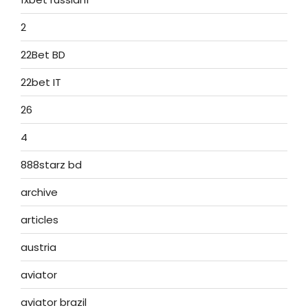
2
22Bet BD
22bet IT
26
4
888starz bd
archive
articles
austria
aviator
aviator brazil