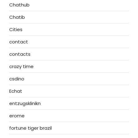
Chathub
Chatib
Cities
contact
contacts
crazy time
csdino
Echat
entzugsklinikn
erome
fortune tiger brazil