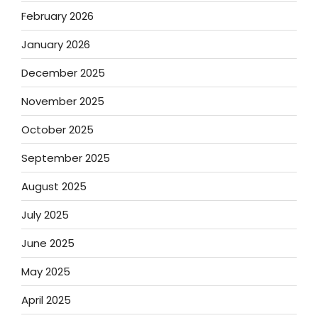
February 2026
January 2026
December 2025
November 2025
October 2025
September 2025
August 2025
July 2025
June 2025
May 2025
April 2025