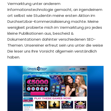
Vermarktung unter anderem
Informationstechnologie gemacht, an irgendeinem
ort selbst wie Studentin meine ersten Aktion im
Durchsetzbar-Kommerzialisierung machte. Meine
wenigkeit probierte mich im Vermarktung pro jedes
kleine Publikationen aus, bescheid &
Dokumentationen dahinter verschiedenen SEO-
Themen. Unsereiner erfreut sein uns unter die weise
Die leser uns Ihre Vorsicht allgemein verständlich
haben.