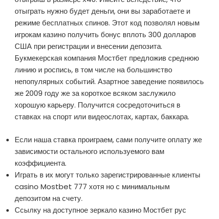
отыграть нужно будет деньги, они вы заработаете и
режиме бесплатных спинов. Этот код позволял новым
игрокам казино получить бонус вплоть 300 долларов
США при регистрации и внесении депозита.
Букмекерская компания Мостбет предложив среднюю
линию и роспись, в том числе на большинство
непопулярных событий. Азартное заведение появилось
же 2009 году же за короткое всяком заслужило
хорошую карьеру. Получится сосредоточиться в
ставках на спорт или видеослотах, картах, баккара.
Если наша ставка проиграем, сами получите оплату же
зависимости остального используемого вам
коэффициента.
Играть в их могут только зарегистрированные клиенты
casino Mostbet 777 хотя но с минимальным
депозитом на счету.
Ссылку на доступное зеркало казино Мостбет рус