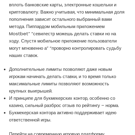
вплоть банковские карты, электронные кошельки и
криптовалюту. Важно учитывая, что минимальная доля
пополнения зависит остального выбранный вами
метода. Пиппардом мобильным приложением
Mostbet” “севилестр можешь делать ставки но на
ходу. Спустя мобильное приложение пользователи
могут мгновенно а” “проворно контролировать судьбу
наших ставок.
Дополнительные лимиты позволяют даже новым
игрокам начинать делать ставки, и то время только
максимальные лимиты позволяют возможность
крупных выигрышей.
И принципе для букмекерских контор, особенно со
казино, сильный разброс отзыв по рейтингу – норма.
Букмекерская контора активно поддерживает идею
ответственной игры.
Перейти на современную игровую платформу