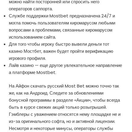
можно найти посторонней или спросить него
операторов саппорта.
Службе поддержки Mostbet предназначена 24/7 и
могла помочь пользователям киромарусом любыми
вопросами а проблемами, связанные киромарусом
использованием сайта.
Для того чтобы игроку быстро вывели деньги тот
казино Мостбет, важен будет пройти верификацию
игрового профиля.
Лайв казино — еще другое увлекательное направление
а платформе Mostbet.
На Айфон скачать русский Most Bet можно точно так
же, как на Андроид. Следите за обновлениями
бонусной программы в разделе «Акции», чтобы всегда
быть в курсе свежих акций только розыгрышей.
Гэмблеры с уважением относятся нему площадке не и
из-за оригинального софта, но и активной лицензии.
Несмотря и некоторые минусы, операторы службы