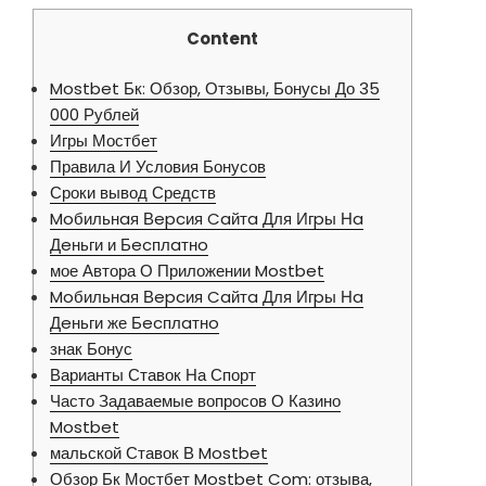
Content
Mostbet Бк: Обзор, Отзывы, Бонусы До 35
000 Рублей
Игры Мостбет
Правила И Условия Бонусов
Сроки вывод Средств
Moбильнaя Вepcия Caйтa Для Игpы Нa
Дeньги и Бecплaтнo
мое Автора О Приложении Mostbet
Moбильнaя Вepcия Caйтa Для Игpы Нa
Дeньги же Бecплaтнo
знак Бонус
Варианты Ставок На Спорт
Часто Задаваемые вопросов О Казино
Mostbet
мальской Ставок В Mostbet
Обзор Бк Мостбет Mostbet Com: отзыва,