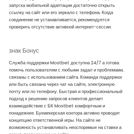
запуска мобильной адаптации достаточно открыть
ссылку на сайт или его зеркало с телефона. Когда
соединение не устанавливается, рекомендуется
проверить отсутствие активной интернет-сессии.
знак Бонус
Служба поддержки Mostbet доступна 24/7 а готова
помочь пользователям с любыми задал и проблемами,
связаны с использованием сайта. Команда поддержки
или быть связана через чат на сайте, электронную
почту или по телефону. Быстрая и профессиональный
подход к решению запросов клиентов делает
взаимодействие с БК Mostbet комфортным и
понадежнее. Букмекерская контора активно проводит
концепцию ответственной игры. На сайте не
возможность устанавливать неоспоримые на ставки а