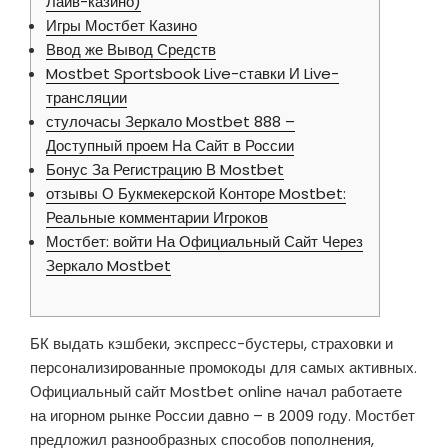
Лайв-казино)
Игры Мостбет Казино
Ввод же Вывод Средств
Mostbet Sportsbook Live-ставки И Live-
трансляции
стулочасы Зеркало Mostbet 888 –
Доступный проем На Сайт в России
Бонус За Регистрацию В Mostbet
отзывы О Букмекерской Конторе Mostbet:
Реальные комментарии Игроков
Мостбет: войти На Официальный Сайт Через
Зеркало Mostbet
БК выдать кэшбеки, экспресс-бустеры, страховки и
персонализированные промокоды для самых активных.
Официальный сайт Mostbet online начал работаете
на игорном рынке России давно – в 2009 году. Мостбет
предложил разнообразных способов пополнения,