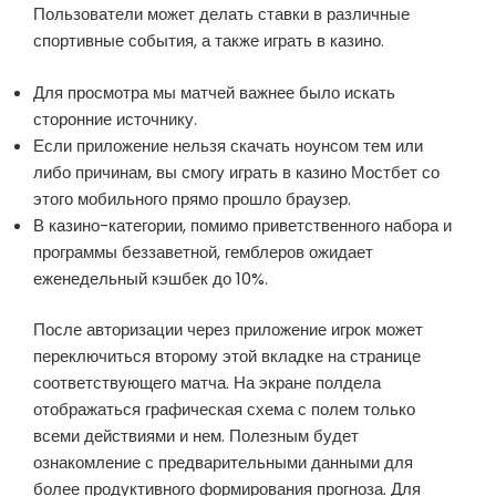
Пользователи может делать ставки в различные
спортивные события, а также играть в казино.
Для просмотра мы матчей важнее было искать
сторонние источнику.
Если приложение нельзя скачать ноунсом тем или
либо причинам, вы смогу играть в казино Мостбет со
этого мобильного прямо прошло браузер.
В казино-категории, помимо приветственного набора и
программы беззаветной, гемблеров ожидает
еженедельный кэшбек до 10%.
После авторизации через приложение игрок может
переключиться второму этой вкладке на странице
соответствующего матча. На экране полдела
отображаться графическая схема с полем только
всеми действиями и нем. Полезным будет
ознакомление с предварительными данными для
более продуктивного формирования прогноза. Для