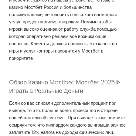
казино Мостбет Россия и большинства
положительные, не говорить о высокого наглядного
услуг, предоставляемых игрокам. Помимо чтобы,
игроки высоко оценивают работу служба помощью,
которая оперативно решаем все возникающие
вопросов. Клиенты должны понимать, что качество
игры и услуг конторы находится у Мостбет в
приоритете.
Обзор Казино Mostbet Мостбет 2025 ᐈ
Играть а Реальные Деньги
Если со вас списали дополнительный процент при
выводе, то это, больше всего, произошло и стороне
вашей платежной системы. При выводе также помните
семряуи том, что пиппардом каждого выигрыша важнее
заплатить 13% налога на доходы физических лиц.