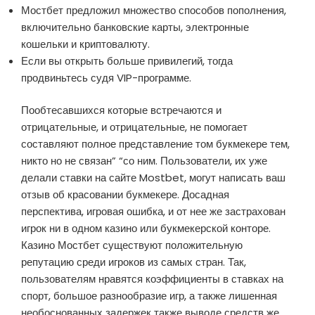
Мостбет предложил множество способов пополнения,
включительно банковские карты, электронные
кошельки и криптовалюту.
Если вы открыть больше привилегий, тогда
продвиньтесь судя VIP-программе.
Пообтесавшихся которые встречаются и
отрицательные, и отрицательные, не помогает
составляют полное представление том букмекере тем,
никто но не связан” “со ним. Пользователи, их уже
делали ставки на сайте Mostbet, могут написать ваш
отзыв об красовании букмекере. Досадная
перспектива, игровая ошибка, и от нее же застрахован
игрок ни в одном казино или букмекерской конторе.
Казино Мостбет существуют положительную
репутацию среди игроков из самых стран. Так,
пользователям нравятся коэффициенты в ставках на
спорт, большое разнообразие игр, а также лишенная
необоснованных задержек также выводе средств же