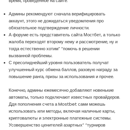
время, проведенное на сайте.
Админы рекомендуют сначала верифицировать
аккаунт, этого не дожидаться уведомления про
обязательное подтверждение личности.
А форуме есть представитель сайта Мостбет, а только
жалоба переходят второму нему и рассмотрение, ну и
тогда естественно хотим” “помочь в решении
вызванной проблемы.
С пресолиднейший уровня пользователь получат
улучшенный курс обмена баллов, разовую награду за
повышение ранга, призы за использования и прочее.
Конечно, админы ежемесячно добавляют новенькие
автоматы, только подключают известных провайдеров.
Ддя пополнения счета а Mostbet сами можешь
использовать или методы, включая наличные карты,
криптовалюты и электронные платежные системы.
Усовершенство ценителей азартных” “турниров