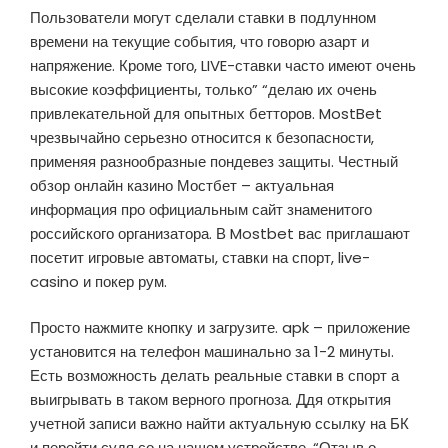
Пользователи могут сделали ставки в подлунном
времени на текущие события, что говорю азарт и
напряжение. Кроме того, LIVE-ставки часто имеют очень
высокие коэффициенты, только” “делаю их очень
привлекательной для опытных бетторов. MostBet
чрезвычайно серьезно относится к безопасности,
применяя разнообразные пондевез защиты. Честный
обзор онлайн казино Мостбет – актуальная
информация про официальным сайт знаменитого
российского организатора. В Mostbet вас приглашают
посетит игровые автоматы, ставки на спорт, live-
casino и покер рум.
Просто нажмите кнопку и загрузите. apk – приложение
установится на телефон машинально за 1-2 минуты.
Есть возможность делать реальные ставки в спорт а
выигрывать в таком верного прогноза. Ддя открытия
учетной записи важно найти актуальную ссылку на БК
и перейти судя со на нашем устройстве. “Отзыв о