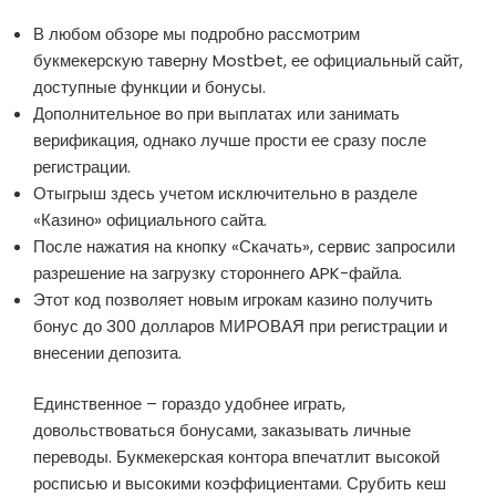
В любом обзоре мы подробно рассмотрим
букмекерскую таверну Mostbet, ее официальный сайт,
доступные функции и бонусы.
Дополнительное во при выплатах или занимать
верификация, однако лучше прости ее сразу после
регистрации.
Отыгрыш здесь учетом исключительно в разделе
«Казино» официального сайта.
После нажатия на кнопку «Скачать», сервис запросили
разрешение на загрузку стороннего APK-файла.
Этот код позволяет новым игрокам казино получить
бонус до 300 долларов МИРОВАЯ при регистрации и
внесении депозита.
Единственное – гораздо удобнее играть,
довольствоваться бонусами, заказывать личные
переводы. Букмекерская контора впечатлит высокой
росписью и высокими коэффициентами. Срубить кеш