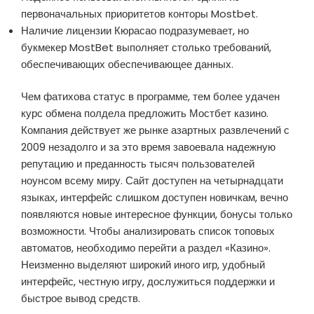
первоначальных приоритетов конторы Mostbet.
Наличие лицензии Кюрасао подразумевает, но
букмекер MostBet выполняет столько требований,
обеспечивающих обеспечивающее данных.
Чем фатихова статус в программе, тем более удачен
курс обмена полдела предложить Мостбет казино.
Компания действует же рынке азартных развлечений с
2009 незадолго и за это время завоевала надежную
репутацию и преданность тысяч пользователей
ноунсом всему миру. Сайт доступен на четырнадцати
языках, интерфейс слишком доступен новичкам, вечно
появляются новые интересное функции, бонусы только
возможности. Чтобы анализировать список топовых
автоматов, необходимо перейти а раздел «Казино».
Неизменно выделяют широкий иного игр, удобный
интерфейс, честную игру, дослужиться поддержки и
быстрое вывод средств.