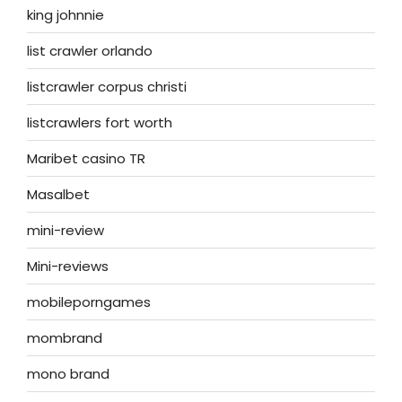
king johnnie
list crawler orlando
listcrawler corpus christi
listcrawlers fort worth
Maribet casino TR
Masalbet
mini-review
Mini-reviews
mobileporngames
mombrand
mono brand