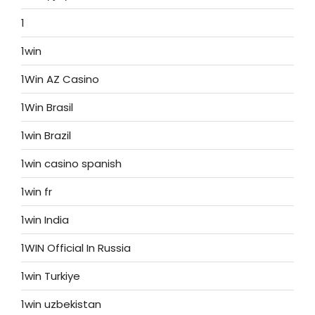
1
1win
1Win AZ Casino
1Win Brasil
1win Brazil
1win casino spanish
1win fr
1win India
1WIN Official In Russia
1win Turkiye
1win uzbekistan