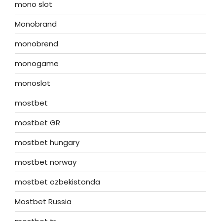
mono slot
Monobrand
monobrend
monogame
monoslot
mostbet
mostbet GR
mostbet hungary
mostbet norway
mostbet ozbekistonda
Mostbet Russia