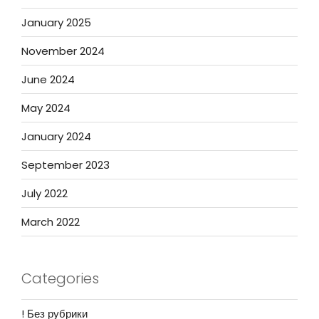
January 2025
November 2024
June 2024
May 2024
January 2024
September 2023
July 2022
March 2022
Categories
! Без рубрики