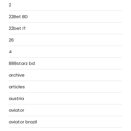
2
22Bet BD
22bet IT
26
4
888starz bd
archive
articles
austria
aviator
aviator brazil