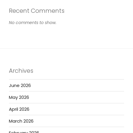
Recent Comments
No comments to show.
Archives
June 2026
May 2026
April 2026
March 2026
February 2026