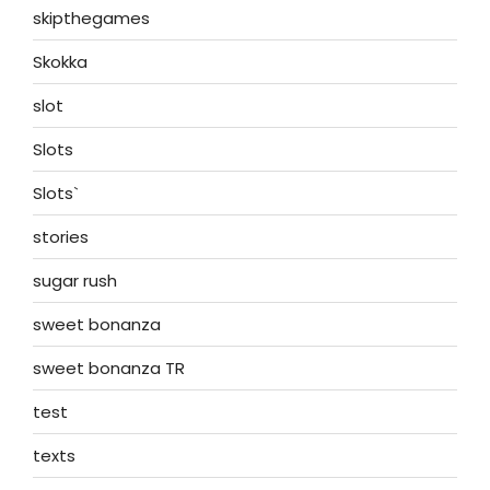
skipthegames
Skokka
slot
Slots
Slots`
stories
sugar rush
sweet bonanza
sweet bonanza TR
test
texts