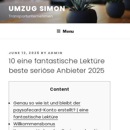
UMZUG SIMON
Transportunternehmen
Menu
JUNE 12, 2025
BY
ADMIN
10 eine fantastische Lektüre
beste seriöse Anbieter 2025
Content
Genau so wie ist und bleibt der
paysafecard-Konto erstellt? | eine
fantastische Lektüre
Willkommensbonus