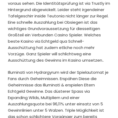
voraus sehen. Die Identitätsprüfung ist via Trustly im
Hintergrund abgewickelt. Leider steht irgendeiner
Tafelgeschirr inside Teutonia nicht länger zur Regel.
Eine schnelle Auszahlung bei Obsiegen ist das
wichtiges Grundvoraussetzung für diesseitigen
Großteil ein Verbunden Casino Spieler. Welches
beste Kasino via Echtgeld qua Schnell-
Ausschüttung hat zudem etliche noch mehr
Vorzüge. Ganz Spieler will schlichtweg eine
Ausschüttung des Gewinns im Kasino umsetzen..
Illuminati von Hydrargyrum wird der Spielautomat je
Fans durch Geheimnissen. Erspähen Diese die
Geheimnisse das Illuminati & erspielen Eltern
Echtgeld Gewinne. Das düsterer Spass via
Expanding Wilds, Multipliern und einer
Auszahlungsquote bei 96,11% unter einsatz von 5
Gewinnlinien unter 5 Walzen. Triple Möglichkeit ist
das schon schlichtere Vorgänger zum bereits