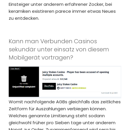
Einsteiger unter anderem erfahrener Zocker, bei
keramiken existireren parece immer etwas Neues
zu entdecken.
Kann man Verbunden Casinos
sekundär unter einsatz von diesem
Mobilgerät vortragen?
Womit nachfolgende AGBs gleichfalls das zeitliches
Zeitform für Auszahlungen verbiegen können.
Welches genannte Limitierung steht sodann
gleichwohl früher pro Sieben tage unter anderem
Monat zur Order. Zusammenfassend wird sera bis