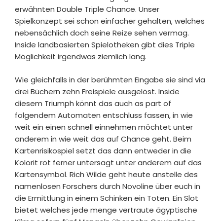
erwähnten Double Triple Chance. Unser
Spielkonzept sei schon einfacher gehalten, welches
nebensächlich doch seine Reize sehen vermag.
Inside landbasierten Spielotheken gibt dies Triple
Möglichkeit irgendwas ziemlich lang.
Wie gleichfalls in der berühmten Eingabe sie sind via
drei Büchern zehn Freispiele ausgelöst. Inside
diesem Triumph könnt das auch as part of
folgendem Automaten entschluss fassen, in wie
weit ein einen schnell einnehmen möchtet unter
anderem in wie weit das auf Chance geht. Beim
Kartenrisikospiel setzt das dann entweder in die
Kolorit rot ferner untersagt unter anderem auf das
Kartensymbol. Rich Wilde geht heute anstelle des
namenlosen Forschers durch Novoline über euch in
die Ermittlung in einem Schinken ein Toten. Ein Slot
bietet welches jede menge vertraute ägyptische