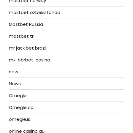
mostbet norway
mostbet ozbekistonda
Mostbet Russia
mostbet tr
mr jack bet brazil
mx-bbrbet-casino
new
News
Omegle
Omegle cc
omegle.is
online casino au