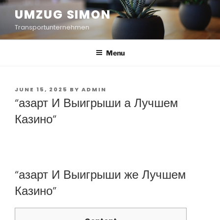
UMZUG SIMON
Transportunternehmen
Menu
JUNE 15, 2025
BY
ADMIN
“азарт И Выигрыши а Лучшем
Казино”
“азарт И Выигрыши же Лучшем
Казино”