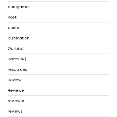
porngames
Post
posts
publication
Qizilbilet
Rabit(BR)
resources
Review
Reviewe
reviewer
reviews