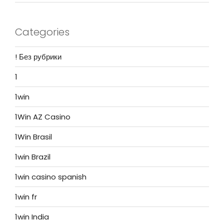
Categories
! Без рубрики
1
1win
1Win AZ Casino
1Win Brasil
1win Brazil
1win casino spanish
1win fr
1win India