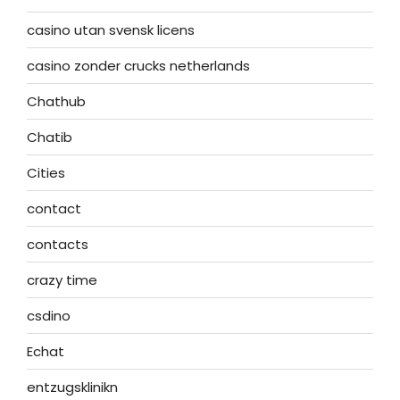
casino utan svensk licens
casino zonder crucks netherlands
Chathub
Chatib
Cities
contact
contacts
crazy time
csdino
Echat
entzugsklinikn