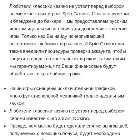
Любители классики казино не устоят перед выбором
всеми известных игр же Spin Casino. Спасась рулетки
и блэкджека до баккара – мы предоставляем русским
игрокам идеальные условия для доведения стратегии
игры. Только нас Вы найду исчерпывающий
ассортимент любимых игр казино. И Spin Casino мы
также внедрили процедуры проверки аккаунта, чтобы
защитить средства заокеанских игроков. Таким таким
мы гарантируем же, что Ваши финансовые будут
обработаны в кратчайшие сроки.
Наши игры оснащены исключительной графикой,
многофункциональной механикой только идеальным
звуком.
Любители классики казино не устоят перед выбором
своими известных игр а Spin Casino.
Прежде, чем можно будет сделали снятие выигрышей,
полученных с помощью бонуса, будет необходимо